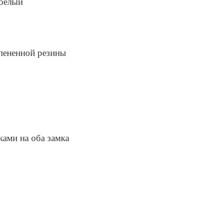
 белый
спененной резины
ками на оба замка