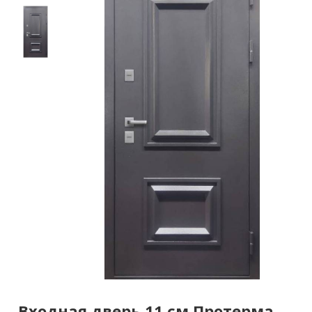
Входная дверь 11 см Протерма