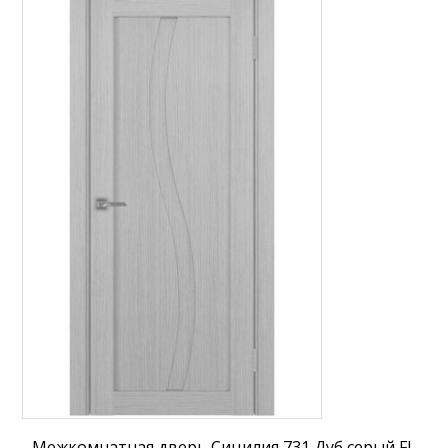
Межкомнатная дверь Сицилия 731 Дуб серый FL