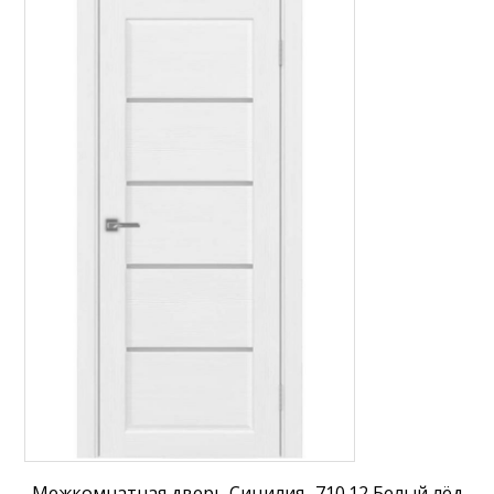
Межкомнатная дверь Сицилия -710.12 Белый лёд